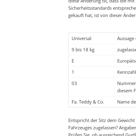
diese Änderung ist, dass die mit
Sicherheitsstandards entspreche
gekauft hat, ist von dieser Änder
Universal
Aussage 
9 bis 18 kg
zugelass
E
Europäis
1
Kennzahl 
03
Nummer d
diesem F
Fa. Teddy & Co.
Name des
Entspricht der Sitz dem Gewicht 
Fahrzeuges zugelassen? Angaben d
Prüfen Sie, ob ausreichend Gurt